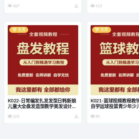
课程
麦霸
167
112
免费
免费
K022-日常编发扎发发型日韩新娘
K021-篮球视频教程教
儿童大全盘发造型教学美发设计教
自学运球投篮青少年少
程视频
113
84