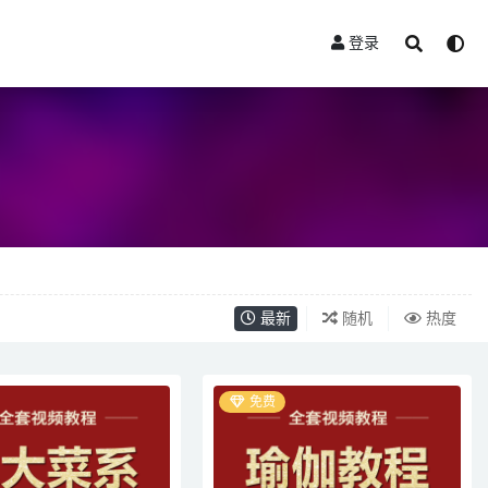
登录
最新
随机
热度
免费