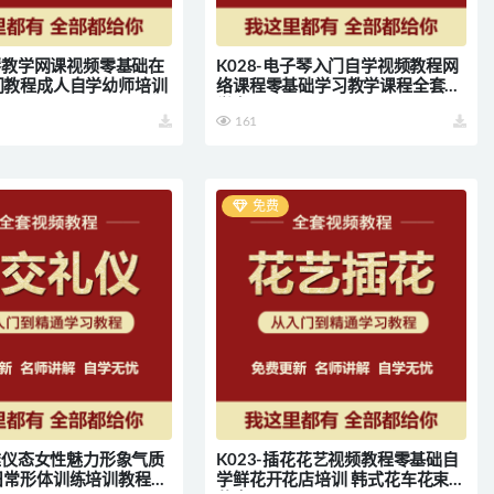
钢琴教学网课视频零基础在
K028-电子琴入门自学视频教程网
门教程成人自学幼师培训
络课程零基础学习教学课程全套初
学者
161
免费
优雅仪态女性魅力形象气质
K023-插花花艺视频教程零基础自
日常形体训练培训教程视
学鲜花开花店培训 韩式花车花束盆