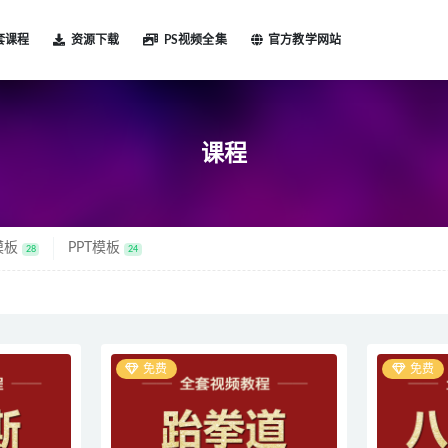
套课程
资源下载
PS视频全集
官方教学网站
课程
模板
PPT模板
28
24
免费
免费