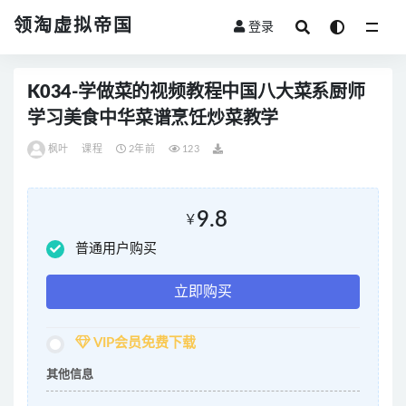
领淘虚拟帝国
登录
全部
K034-学做菜的视频教程中国八大菜系厨师
学习美食中华菜谱烹饪炒菜教学
枫叶
课程
2年前
123
9.8
￥
普通用户购买
立即购买
VIP会员免费下载
其他信息