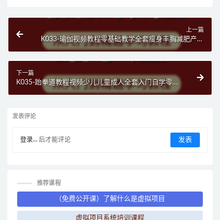
上一篇
K033-瑜伽视频教程零基础教学全套瘦身丰胸减肥产后
恢复自学初级入门
下一篇
K035-跆拳道教程视频少儿儿童成人全套入门自学零基
础学习教程视频
发表评论
登录...
后才能评论
推荐课程
（免费公开课）了解什么是虚拟项目
虚拟项目系统培训课程