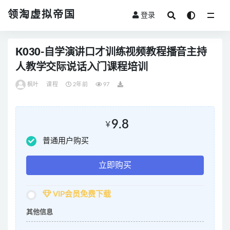
领淘虚拟帝国
登录
全部
K030-自学演讲口才训练视频教程播音主持
人教学交际说话入门课程培训
枫叶
课程
2年前
97
9.8
￥
普通用户购买
立即购买
VIP会员免费下载
其他信息