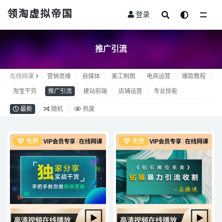
领淘虚拟帝国
登录
全部
推广引流
在线网课
营销思维
自媒体
美工制图
电商运营
爆款教程
淘宝干货
推广引流
建站前端
店铺运营
专业技能
最新
随机
热度
免费
免费