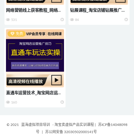
网络营销线上获客教程_网络营
钻展课程_淘宝店铺钻展推广电
销：独家分享 实战干货
商运营在线课程
531
84
免费
直通车运营技术_淘宝网店运营
推广技巧直通车玩法
160
© 2021
蓝海虚拟项目培训
- 淘宝卖虚拟产品实训课程
|
苏ICP备14048098
号
|
苏公网安备 32030502000141号