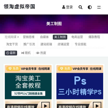
领淘虚拟帝国
登录
全部
美工制图
在线网课
营销思维
自媒体
美工制图
电商运营
爆款教程
淘宝干货
推广引流
建站前端
店铺运营
专业技能
最新
随机
热度
免费
免费