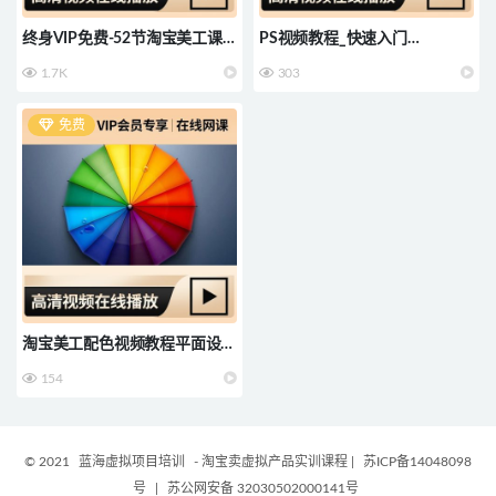
终身VIP免费-52节淘宝美工课
PS视频教程_快速入门
程PS入门到精通全集-枫叶
Photoshop教程_零基础3小时上
1.7K
303
手
免费
淘宝美工配色视频教程平面设计
师颜色搭配理论原理自学设计ps
154
教学
© 2021
蓝海虚拟项目培训
- 淘宝卖虚拟产品实训课程
|
苏ICP备14048098
号
|
苏公网安备 32030502000141号