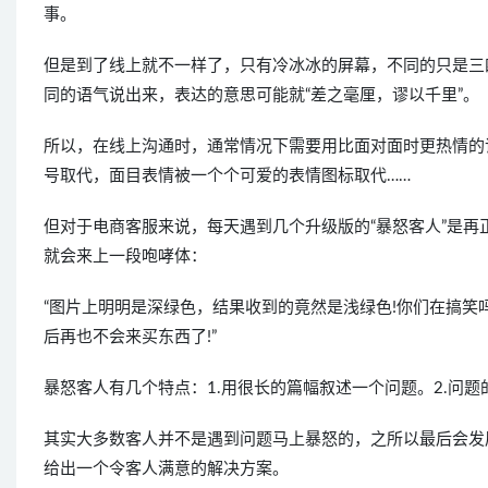
事。
但是到了线上就不一样了，只有冷冰冰的屏幕，不同的只是三
同的语气说出来，表达的意思可能就“差之毫厘，谬以千里”。
所以，在线上沟通时，通常情况下需要用比面对面时更热情的
号取代，面目表情被一个个可爱的表情图标取代……
但对于电商客服来说，每天遇到几个升级版的“暴怒客人”是
就会来上一段咆哮体：
“图片上明明是深绿色，结果收到的竟然是浅绿色!你们在搞笑吗
后再也不会来买东西了!”
暴怒客人有几个特点：1.用很长的篇幅叙述一个问题。2.问题
其实大多数客人并不是遇到问题马上暴怒的，之所以最后会发
给出一个令客人满意的解决方案。