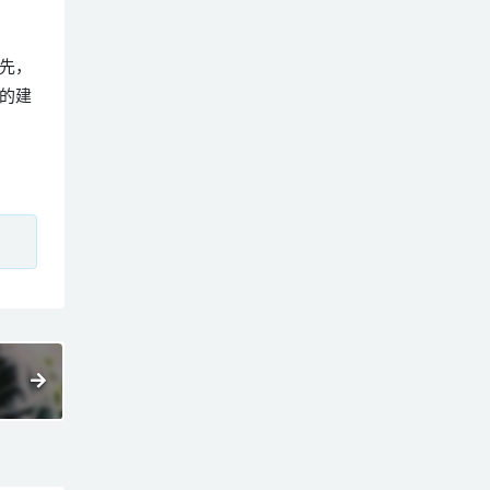
先，
的建