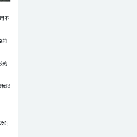
用不
络符
较的
!我以
及时