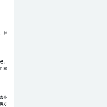
品，并
后，
们解
去处
售方