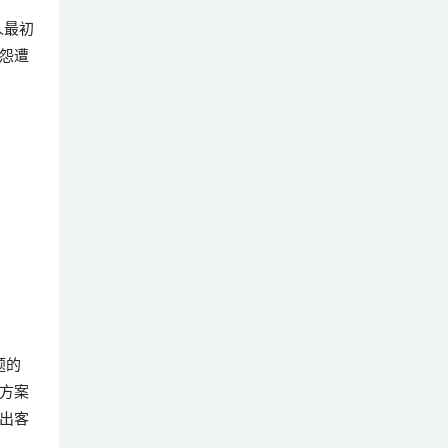
人最初
怨遭
题的
方案
出客