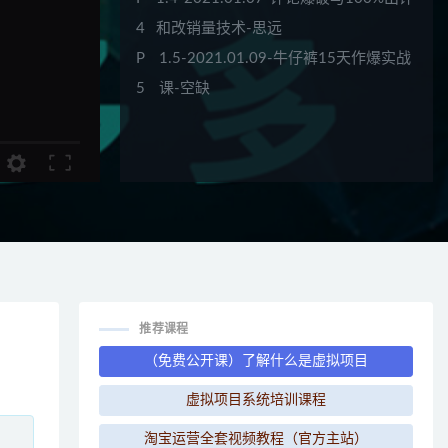
4
和改销量技术-思远
P
1.5-2021.01.09-牛仔裤15天作爆实战
5
课-空缺
P
1.6-2021.01.11-多多免费搜索爆发访
6
客技术-思远
P
1.7-2021.01.12-水果生鲜类目：店铺
7
运营产品规划与定位-山葵
P
1.8-2021.01.14-水果生鲜类目：店铺
8
运营产品属性与榜单的重要性-山葵
P
1.9-2021.01.16-水果生鲜类目：店铺
9
运营单品打爆战略布局-山葵
推荐课程
P1
1.10-2021.01.15-拼多多2021年新版
（免费公开课）了解什么是虚拟项目
0
店群玩法-太白
虚拟项目系统培训课程
P1
1.11-2021.01.18-男士牛仔裤老品冲
淘宝运营全套视频教程（官方主站）