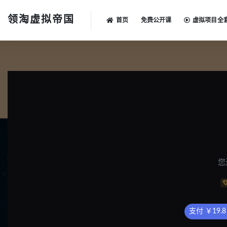
领淘虚拟帝国
首页
免费公开课
虚拟项目全
全部
您
支付 ￥19.