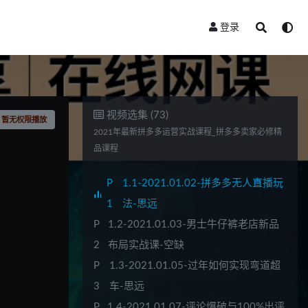
登录
视频选集 (73)
暂无权限播放
2021年最新拼多多运营实战课程_拼多多卖家必修精
品课程
P
1.1-2021.01.02-拼多多无人直播玩
1
法-思远
P
1.2-2021.01.03-男士牛仔裤老店新品
2
布局实战课-空缺
P
1.3-2021.01.05-过年如何实现弯道超
3
车-思远
P
1.4-2021.01.07-评论爆破与100%出评