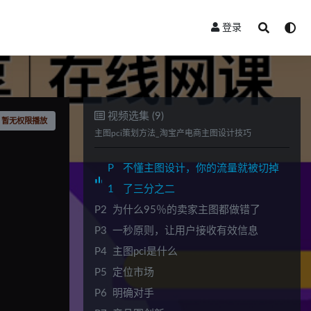
登录
视频选集 (9)
暂无权限播放
主图pci策划方法_淘宝产电商主图设计技巧
P
不懂主图设计，你的流量就被切掉
1
了三分之二
P2
为什么95％的卖家主图都做错了
P3
一秒原则，让用户接收有效信息
P4
主图pci是什么
P5
定位市场
P6
明确对手