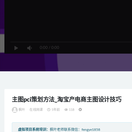
0:00
/
0:00
主图pci策划方法_淘宝产电商主图设计技巧
枫叶
在线网课
5年前
118
虚拟项目系统培训：
枫叶老师联系微信：fengye1858