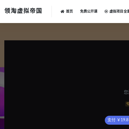
领淘虚拟帝国
首页
免费公开课
虚拟项目全
全部
您
支付 ￥19.