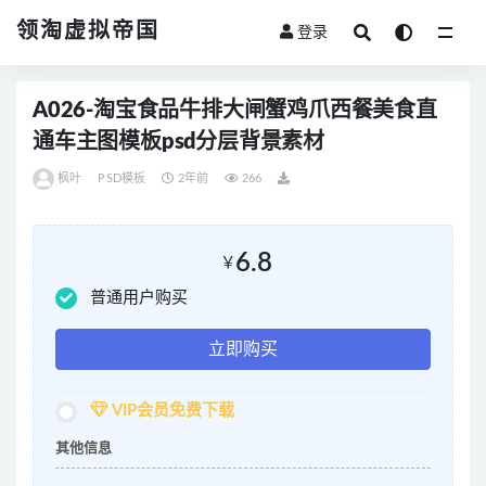
领淘虚拟帝国
登录
全部
A026-淘宝食品牛排大闸蟹鸡爪西餐美食直
通车主图模板psd分层背景素材
枫叶
PSD模板
2年前
266
6.8
￥
普通用户购买
立即购买
VIP会员免费下载
其他信息