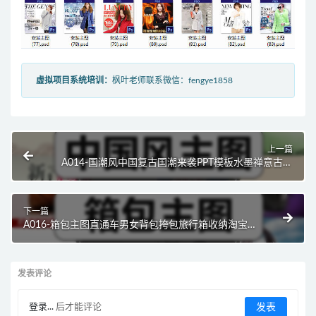
虚拟项目系统培训：
枫叶老师联系微信：fengye1858
上一篇
A014-国潮风中国复古国潮来袭PPT模板水墨禅意古典
剪纸动态PPT模版素材
下一篇
A016-箱包主图直通车男女背包挎包旅行箱收纳淘宝店
铺装修素材PSD模板
发表评论
登录...
后才能评论