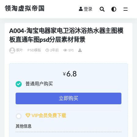
领淘虚拟帝国
登录
全部
A004-淘宝电器家电卫浴沐浴热水器主图模
板直通车图psd分层素材背景
枫叶
PSD模板
2年前
191
6.8
￥
普通用户购买
立即购买
VIP会员免费下载
其他信息