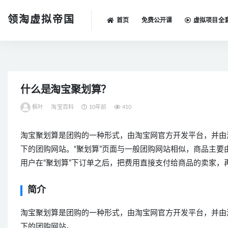
领淘虚拟帝国
首页
免费公开课
虚拟项目全
全部
什么是淘宝聚划算？
枫叶
淘宝百科
10年前
410
淘宝聚划算是团购的一种形式，由淘宝网官方开发平台，并由
下的团购网站。“聚划算”页面与一般团购网站相似，商品主
用户在“聚划算”下订单之后，把费用直接支付给商品的卖家，
简介
淘宝聚划算是团购的一种形式，由淘宝网官方开发平台，并由
下的团购网站。