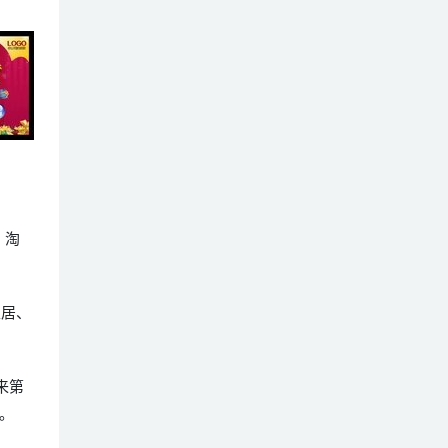
，淘
家居、
来第
。