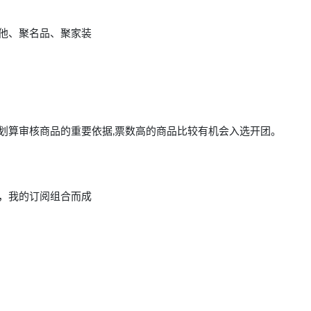
他、聚名品、聚家装
划算审核商品的重要依据,票数高的商品比较有机会入选开团。
，我的订阅组合而成