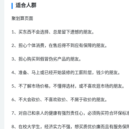
适合人群
聚划算页面
1、买东西不会选择、总是留下遗憾的朋友。
2、担心个体消费，在售后得不到应有保障的朋友。
3、担心购买到假冒伪劣产品的朋友。
4、准备、马上或已经开始装修的工薪阶层，钱少的朋友。
5、不了解市场价格，不懂得选材，或不喜欢逛市场的朋友。
6、不大会砍价、不喜欢砍价、不屑于砍价的朋友。
7、对自己和亲人的健康有强烈责任心，必须购买符合环保标
8、在校大学生，经济实力不强，想买质优价廉而且有服务保