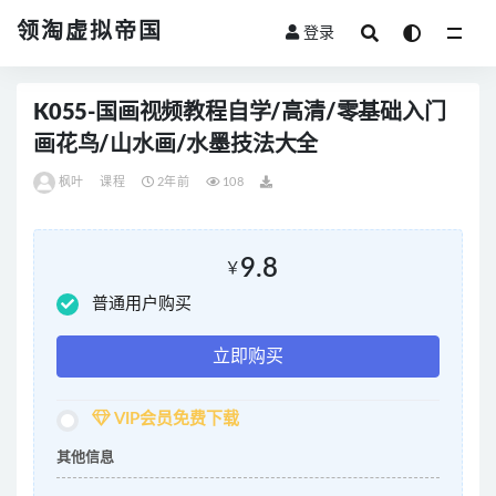
领淘虚拟帝国
登录
全部
K055-国画视频教程自学/高清/零基础入门
画花鸟/山水画/水墨技法大全
枫叶
课程
2年前
108
9.8
￥
普通用户购买
立即购买
VIP会员免费下载
其他信息