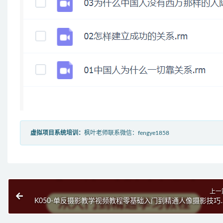
虚拟项目系统培训：
枫叶老师联系微信：fengye1858
上一
K050-单反摄影教学视频教程零基础入门到精通人像摄影技巧
训课