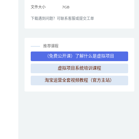
文件大小
7GB
下载遇到问题？可联系客服或提交工单
推荐课程
（免费公开课）了解什么是虚拟项目
虚拟项目系统培训课程
淘宝运营全套视频教程（官方主站）