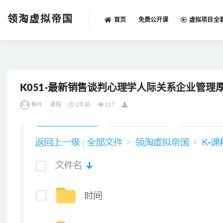
领淘虚拟帝国
首页
免费公开课
虚拟项目全
全部
K051-最新销售谈判心理学人际关系企业管理
枫叶
课程
2年前
117