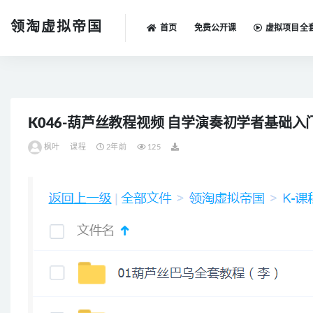
领淘虚拟帝国
首页
免费公开课
虚拟项目全
全部
K046-葫芦丝教程视频 自学演奏初学者基础
枫叶
课程
2年前
125