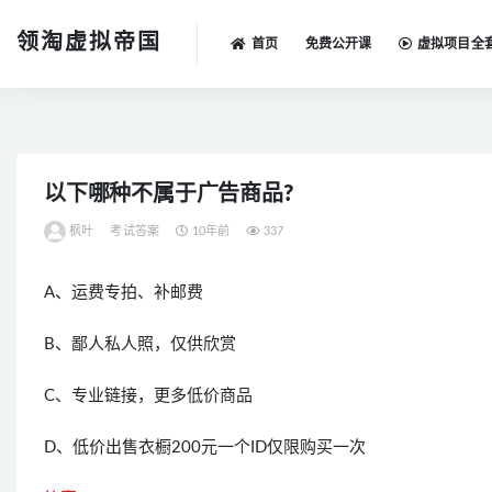
领淘虚拟帝国
首页
免费公开课
虚拟项目全
全部
以下哪种不属于广告商品?
枫叶
考试答案
10年前
337
A、运费专拍、补邮费
B、鄙人私人照，仅供欣赏
C、专业链接，更多低价商品
D、低价出售衣橱200元一个ID仅限购买一次