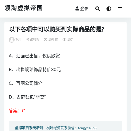
领淘虚拟帝国
登录
全部
以下各项中可以购买到实际商品的是?
枫叶
考试答案
10年前
107
A、油画已出售，仅供欣赏
B、出售琥珀饰品特价30元
C、百丽公司简介
D、古奇钱包”非卖”
答案：C
虚拟项目系统培训：
枫叶老师联系微信：fengye1858