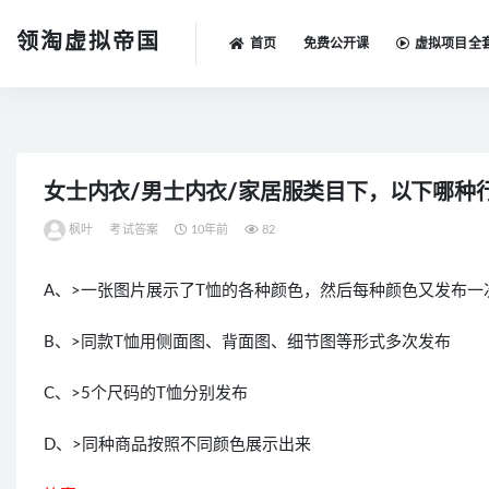
领淘虚拟帝国
首页
免费公开课
虚拟项目全
全部
女士内衣/男士内衣/家居服类目下，以下哪种
枫叶
考试答案
10年前
82
A、>一张图片展示了T恤的各种颜色，然后每种颜色又发布一
B、>同款T恤用侧面图、背面图、细节图等形式多次发布
C、>5个尺码的T恤分别发布
D、>同种商品按照不同颜色展示出来