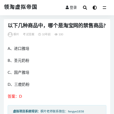
领淘虚拟帝国
登录
全部
以下几种商品中，哪个是淘宝网的禁售商品?
枫叶
考试答案
10年前
100
A、进口雅培
B、圣元奶粉
C、国产雅培
D、三鹿奶粉
答案：D
虚拟项目系统培训：
枫叶老师联系微信：fengye1858