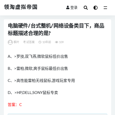
领淘虚拟帝国
登录
全部
电脑硬件/台式整机/网络设备类目下，商品
标题描述合理的是?
枫叶
考试答案
10年前
109
A、>罗技,双飞燕,微软鼠标低价出售
B、>雷柏,微软,爽手鼠标最低价出售
C、>高性能雷柏无线鼠标,游戏玩家专用
D、>HP,DELL,SONY鼠标专卖
答案：C