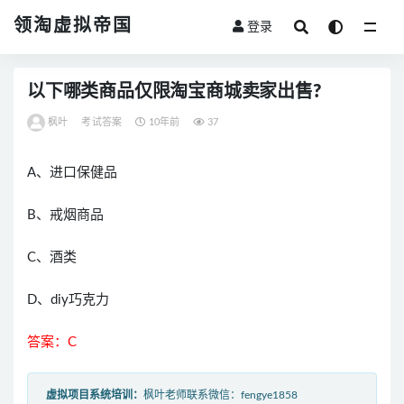
领淘虚拟帝国
登录
全部
以下哪类商品仅限淘宝商城卖家出售?
枫叶
考试答案
10年前
37
A、进口保健品
B、戒烟商品
C、酒类
D、diy巧克力
答案：C
虚拟项目系统培训：
枫叶老师联系微信：fengye1858