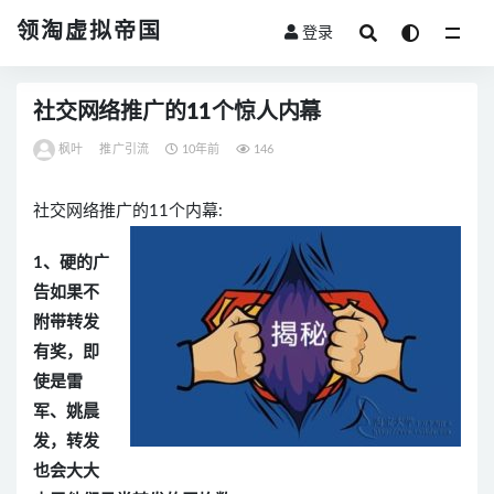
领淘虚拟帝国
登录
全部
社交网络推广的11个惊人内幕
枫叶
推广引流
10年前
146
社交网络推广的11个内幕:
1、硬的广
告如果不
附带转发
有奖，即
使是雷
军、姚晨
发，转发
也会大大