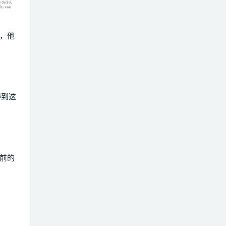
，他
得到这
前的