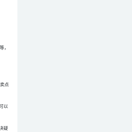
等，
把卖点
可以
决疑