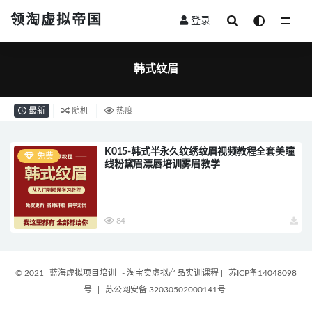
领淘虚拟帝国
登录
全部
韩式纹眉
最新
随机
热度
K015-韩式半永久纹绣纹眉视频教程全套美瞳
免费
线粉黛眉漂唇培训雾眉教学
84
© 2021
蓝海虚拟项目培训
- 淘宝卖虚拟产品实训课程
|
苏ICP备14048098
号
|
苏公网安备 32030502000141号