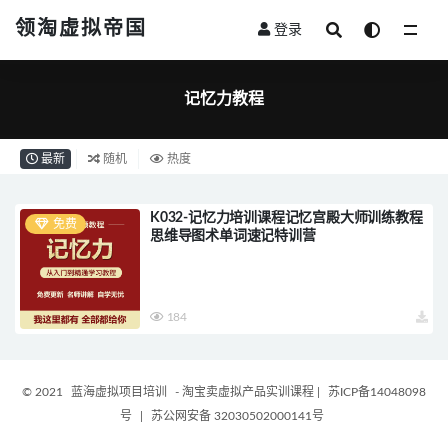
领淘虚拟帝国
登录
全部
记忆力教程
最新
随机
热度
K032-记忆力培训课程记忆宫殿大师训练教程
免费
思维导图术单词速记特训营
184
© 2021
蓝海虚拟项目培训
- 淘宝卖虚拟产品实训课程
|
苏ICP备14048098
号
|
苏公网安备 32030502000141号