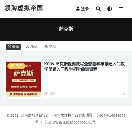
领淘虚拟帝国
登录
全部
萨克斯
最新
随机
热度
K036-萨克斯视频教程全套自学零基础入门教
免费
学简谱入门教学初学曲谱课程
129
© 2021
蓝海虚拟项目培训
- 淘宝卖虚拟产品实训课程
|
苏ICP备14048098
号
|
苏公网安备 32030502000141号