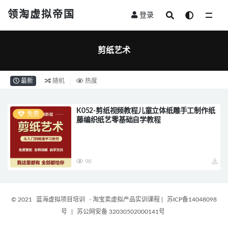
领淘虚拟帝国
登录
全部
剪纸艺术
最新
随机
热度
K052-剪纸视频教程儿童立体纸雕手工制作纸
免费
藤编织纸艺零基础自学教程
98
© 2021
蓝海虚拟项目培训
- 淘宝卖虚拟产品实训课程
|
苏ICP备14048098
号
|
苏公网安备 32030502000141号