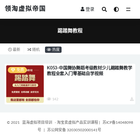
领淘虚拟帝国
登录
全部
踢踏舞教程
最新
随机
热度
K053-中国舞协舞蹈考级教材少儿踢踏舞教学
免费
教程全套入门零基础自学视频
142
© 2021
蓝海虚拟项目培训
- 淘宝卖虚拟产品实训课程
|
苏ICP备14048098
号
|
苏公网安备 32030502000141号